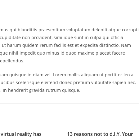
imus qui blanditiis praesentium voluptatum deleniti atque corrupti
cupiditate non provident, similique sunt in culpa qui officia
. Et harum quidem rerum facilis est et expedita distinctio. Nam
mque nihil impedit quo minus id quod maxime placeat facere
repellendus.
quam quisque id diam vel. Lorem mollis aliquam ut porttitor leo a
aucibus scelerisque eleifend donec pretium vulputate sapien nec.
. In hendrerit gravida rutrum quisque.
virtual reality has
13 reasons not to d.I.Y. Your