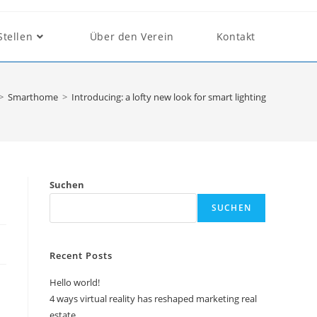
Stellen
Über den Verein
Kontakt
>
Smarthome
>
​Introducing: a lofty new look for smart lighting
Suchen
SUCHEN
Recent Posts
Hello world!
4 ways virtual reality has reshaped marketing real
estate