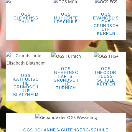
OGS
OGS
OGS
CLEMENSS
MÜHLENFE
EVANGELIS
CHULE
LDSCHULE
CHE
GRUNDSCH
ULE
KERPEN
OGS
OGS
GEMEINSC
THEODOR-
OGS
HAFTS-
HEUSS-
KATHOLISC
GRUNDSCH
SCHULE
HE
ULE
KERPEN
GRUNDSCH
TÜRNICH
ULE
BLATZHEIM
OGS JOHANNES-GUTENBERG-SCHULE