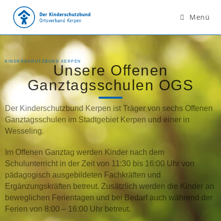
Menü
KINDERSCHUTZBUND KERPEN
Unsere Offenen
Ganztagsschulen OGS
Der Kinderschutzbund Kerpen ist Träger von sechs Offenen
Ganztagsschulen im Stadtgebiet Kerpen und einer in
Wesseling.
Im Offenen Ganztag werden Kinder nach dem
Schulunterricht in der Zeit von 11:30 bis 16:00 Uhr von
pädagogisch ausgebildeten Fachkräften und
Ergänzungskräften betreut. Zusätzlich werden die Kinder an
beweglichen Ferientagen und bei Bedarf auch während der
Ferien von 8:00 – 16:00 Uhr betreut.