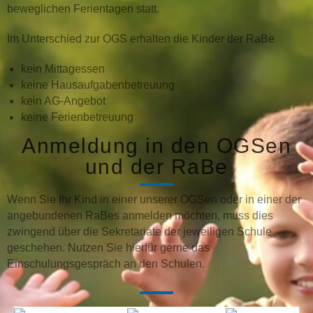
beweglichen Ferientagen statt.
Im Unterschied zur OGS erhalten die Kinder der RaBe
kein Mittagessen
keine Hausaufgabenbetreuung
kein AG-Angebot
keine Ferienbetreuung
Anmeldung in den OGSen
und der RaBe
Wenn Sie Ihr Kind in einer unserer OGSen oder in einer der
angebundenen RaBes anmelden möchten, muss dies
zwingend über die Sekretariate der jeweiligen Schule
geschehen. Nutzen Sie hierfür gerne das
Einschulungsgespräch an den Schulen.