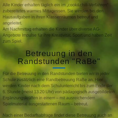
Alle Kinder erhalten täglich ein im „cook&chill-Verfahren“
zubereitetes warmes Mittagessen. Sie werden bei den
Hausaufgaben in ihren Klassenräumen betreut und
angeleitet.
Am Nachmittag erhalten die Kinder über diverse AG-
Angebote Impulse für ihre Kreativität, Sport und haben Zeit
zum Spiel.
Betreuung in den
Randstunden "RaBe"
Für die Betreuung in den Randstunden bieten wir in jeder
Schule zusätzlich eine Randbetreuung RaBe an. Hier
werden Kinder nach dem Schulunterricht bis zum Ende der
6. Stunde (meist 13.20 Uhr) von pädagogisch ausgebildeten
Ergänzungskräften in einem – mit ausreichendem
Spielmaterial ausgestattenen Raum – betreut.
Nach einer Bedarfsabfrage findet diese Betreuung auch an