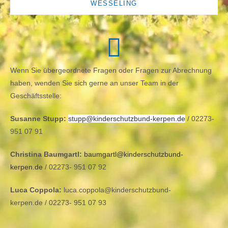
WESSELING
Wenn Sie übergeordnete Fragen oder Fragen zur Abrechnung
haben, wenden Sie sich gerne an unser Team in der
Geschäftsstelle:
Susanne Stupp:
stupp@kinderschutzbund-kerpen.de
/
02273-
951 07 91
Christina Baumgartl:
baumgartl@kinderschutzbund-
kerpen.de
/
02273- 951 07 92
Luca Coppola:
luca.coppola@kinderschutzbund-
kerpen.de
/
02273- 951 07 93